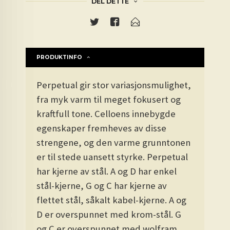
DEL DETTE
PRODUKTINFO
Perpetual gir stor variasjonsmulighet,
fra myk varm til meget fokusert og
kraftfull tone. Celloens innebygde
egenskaper fremheves av disse
strengene, og den varme grunntonen
er til stede uansett styrke. Perpetual
har kjerne av stål. A og D har enkel
stål-kjerne, G og C har kjerne av
flettet stål, såkalt kabel-kjerne. A og
D er overspunnet med krom-stål. G
og C er overspunnet med wolfram