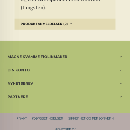
(tungsten).
PRODUKTANMELDELSER (0)
MAGNE KVAMME FIOLINMAKER
DIN KONTO
NYHETSBREV
PARTNERE
FRAKT
KJØPSBETINGELSER
SIKKERHET OG PERSONVERN
NYHETSBREV