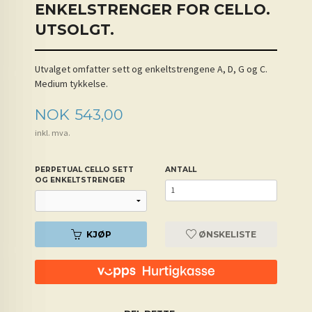
ENKELSTRENGER FOR CELLO.
UTSOLGT.
Utvalget omfatter sett og enkeltstrengene A, D, G og C.
Medium tykkelse.
Pris
NOK
543,00
inkl. mva.
PERPETUAL CELLO SETT
ANTALL
OG ENKELTSTRENGER
KJØP
ØNSKELISTE