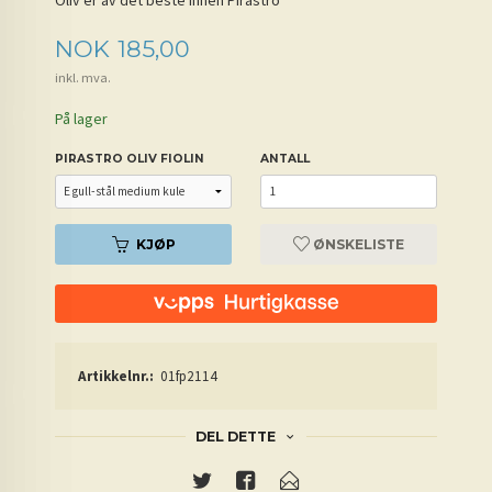
Oliv er av det beste innen Pirastro
Pris
NOK
185,00
inkl. mva.
På lager
PIRASTRO OLIV FIOLIN
ANTALL
KJØP
ØNSKELISTE
Artikkelnr.:
01fp2114
DEL DETTE