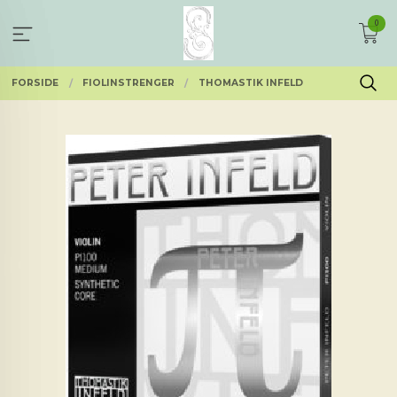
Gå
0
til
innholdet
FORSIDE
FIOLINSTRENGER
THOMASTIK INFELD