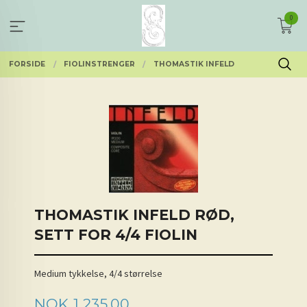
Gå
0
til
innholdet
FORSIDE
FIOLINSTRENGER
THOMASTIK INFELD
THOMASTIK INFELD RØD,
SETT FOR 4/4 FIOLIN
Medium tykkelse, 4/4 størrelse
Pris
NOK
1 235,00