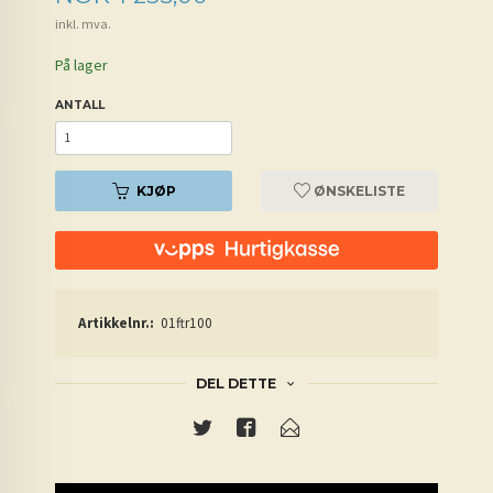
inkl. mva.
På lager
ANTALL
KJØP
ØNSKELISTE
Artikkelnr.:
01ftr100
DEL DETTE