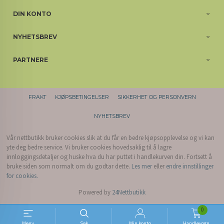
DIN KONTO
NYHETSBREV
PARTNERE
FRAKT
KJØPSBETINGELSER
SIKKERHET OG PERSONVERN
NYHETSBREV
Vår nettbutikk bruker cookies slik at du får en bedre kjøpsopplevelse og vi kan
yte deg bedre service. Vi bruker cookies hovedsaklig til å lagre
innloggingsdetaljer og huske hva du har puttet i handlekurven din. Fortsett å
bruke siden som normalt om du godtar dette.
Les mer
eller
endre innstillinger
for cookies.
Powered by
24Nettbutikk
0
Meny
Søk
Min konto
Handlevogn