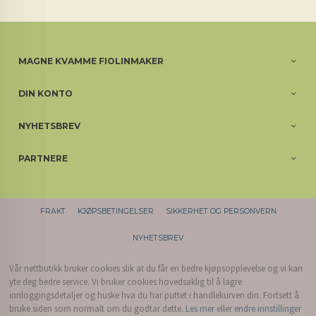
MAGNE KVAMME FIOLINMAKER
DIN KONTO
NYHETSBREV
PARTNERE
FRAKT
KJØPSBETINGELSER
SIKKERHET OG PERSONVERN
NYHETSBREV
Vår nettbutikk bruker cookies slik at du får en bedre kjøpsopplevelse og vi kan
yte deg bedre service. Vi bruker cookies hovedsaklig til å lagre
innloggingsdetaljer og huske hva du har puttet i handlekurven din. Fortsett å
bruke siden som normalt om du godtar dette.
Les mer
eller
endre innstillinger