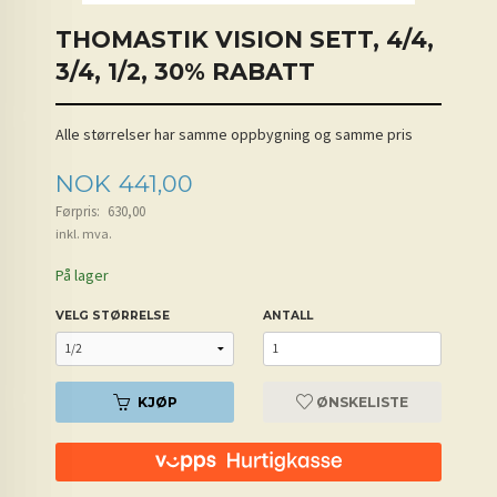
THOMASTIK VISION SETT, 4/4,
3/4, 1/2, 30% RABATT
Alle størrelser har samme oppbygning og samme pris
Tilbud
NOK
441,00
Førpris:
630,00
inkl. mva.
På lager
VELG STØRRELSE
ANTALL
KJØP
ØNSKELISTE