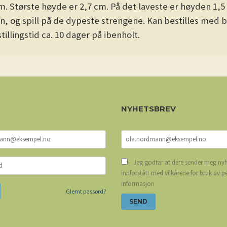
. Største høyde er 2,7 cm. På det laveste er høyden 1,5
, og spill på de dypeste strengene. Kan bestilles med bes
tillingstid ca. 10 dager på ibenholt.
NYHETSBREV
Jeg godtar at dere sender meg nyh
innforstått med vilkårene for bruk av p
informasjon
Glemt passord?