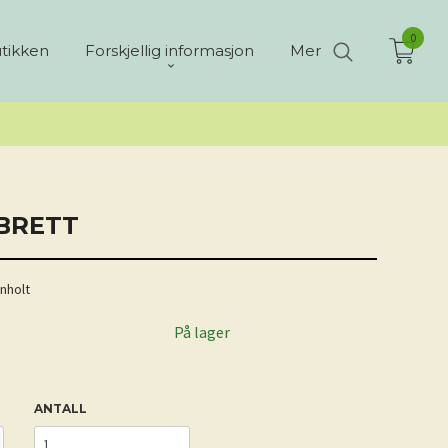
0
tikken
Forskjellig informasjon
Mer
BRETT
enholt
På lager
ANTALL