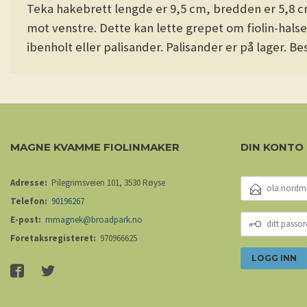
Teka hakebrett lengde er 9,5 cm, bredden er 5,8 cm
mot venstre. Dette kan lette grepet om fiolin-halsen
ibenholt eller palisander. Palisander er på lager. Bes
MAGNE KVAMME FIOLINMAKER
DIN KONTO
E-
Adresse:
Pilegrimsveien 101, 3530 Røyse
POSTADRESSE
Telefon:
90196267
DITT
E-post:
mmagnek@broadpark.no
PASSORD
Foretaksregisteret:
970966625