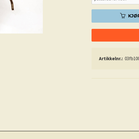
KJØ
Artikkelnr.:
03fb10