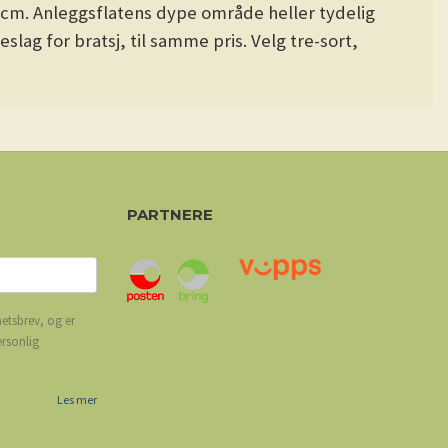
 cm. Anleggsflatens dype område heller tydelig
lag for bratsj, til samme pris. Velg tre-sort,
PARTNERE
etsbrev, og er
ersonlig
Les mer