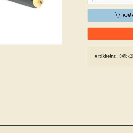
KJØ
Artikkelnr.:
04fbk2