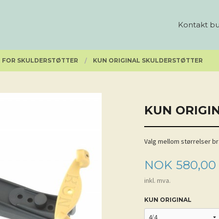
Kontakt bu
R FOR SKULDERSTØTTER
KUN ORIGINAL SKULDERSTØTTER
KUN ORIGI
Valg mellom størrelser brat
Pris
NOK
580,00
inkl. mva.
KUN ORIGINAL