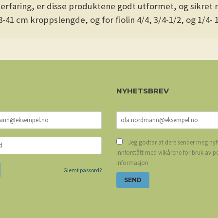
 erfaring, er disse produktene godt utformet, og sikret
38-41 cm kroppslengde, og for fiolin 4/4, 3/4-1/2, og 1/4- 1
NYHETSBREV
Jeg godtar at dere sender meg nyh
innforstått med vilkårene for bruk av p
informasjon
Glemt passord?