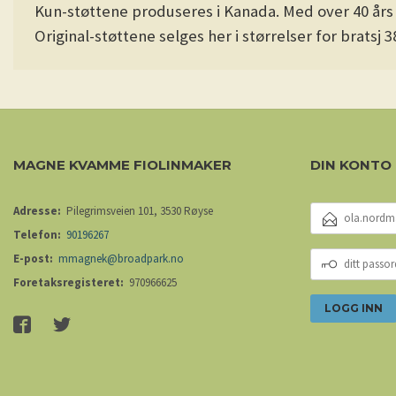
Kun-støttene produseres i Kanada. Med over 40 års
Original-støttene selges her i størrelser for bratsj 
MAGNE KVAMME FIOLINMAKER
DIN KONTO
E-
Adresse:
Pilegrimsveien 101, 3530 Røyse
POSTADRESSE
Telefon:
90196267
DITT
E-post:
mmagnek@broadpark.no
PASSORD
Foretaksregisteret:
970966625