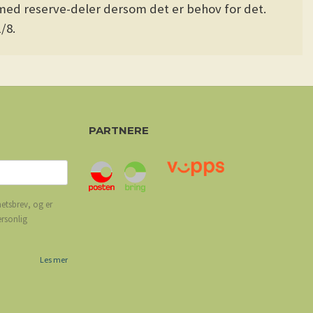
 med reserve-deler dersom det er behov for det.
/8.
PARTNERE
etsbrev, og er
ersonlig
Les mer