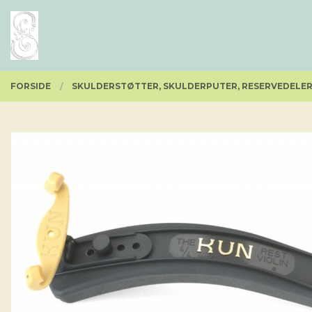
Gå
Lukk
PRODUKTER
til
innholdet
FORSIDE
SKULDERSTØTTER, SKULDERPUTER, RESERVEDELE